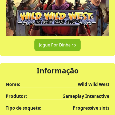
Jogue Por Dinheiro
Informação
Nome:
Wild Wild West
Produtor:
Gameplay Interactive
Tipo de soquete:
Progressive slots