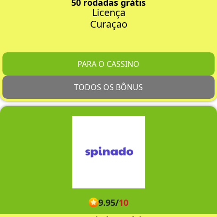
50 rodadas grátis
Licença
Curaçao
PARA O CASSINO
TODOS OS BÔNUS
9.95
/
10