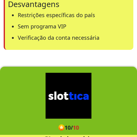
Desvantagens
Restrições específicas do país
Sem programa VIP
Verificação da conta necessária
10
/
10